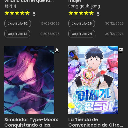
villano con el que la
mujer
héroe esta
함덕이
Song geuk-jang
obsesionada
5
5
Capítulo 52
15/06/2026
Capítulo 25
30/12/2025
Capítulo 51
01/06/2026
Capítulo 24
30/12/2025
Simulador Type-Moon:
La Tienda de
Conquistando a las
Conveniencia de Otro