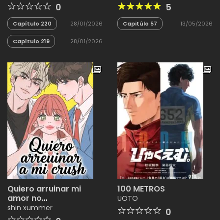
diosas griegas desde
Mundo
0
5
el inicio
Capítulo 220
28/01/2026
Capitúlo 57
13/05/2026
Capítulo 219
28/01/2026
Quiero arruinar mi
100 METROS
amor no
UOTO
correspondido
shin xummer
0