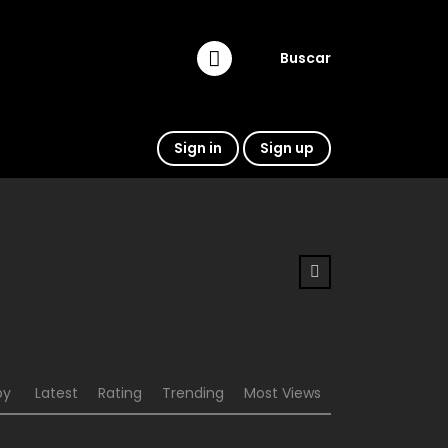
Buscar
Sign in
Sign up
by
Latest
Rating
Trending
Most Views