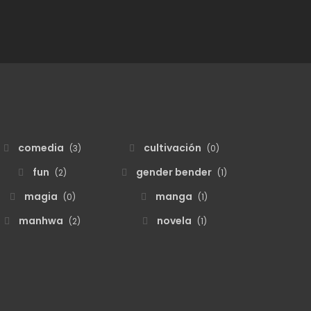
comedia
cultivación
(3)
(0)
fun
gender bender
(2)
(1)
magia
manga
(0)
(1)
manhwa
novela
(2)
(1)