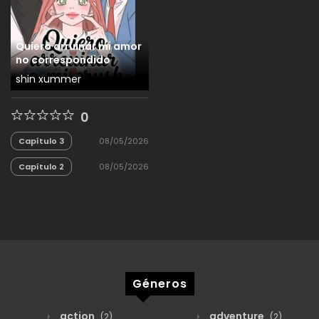
Quiero arruinar mi amor
no correspondido
shin xummer
0
Capítulo 3
08/05/2026
Capítulo 2
08/05/2026
Géneros
action
adventure
(2)
(2)