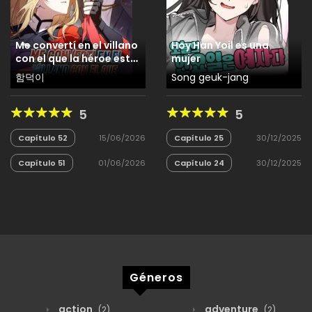
Me convertí en el villano
Hoy Han Yoil es una
con el que la héroe esta
mujer
obsesionada
함덕이
Song geuk-jang
5
5
Capítulo 52
15/06/2026
Capítulo 25
30/12/2025
Capítulo 51
01/06/2026
Capítulo 24
30/12/2025
Géneros
action
adventure
(2)
(2)