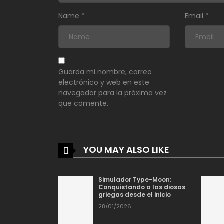
Name
*
Email
*
Guarda mi nombre, correo
electrónico y web en este
navegador para la próxima vez
que comente.
YOU MAY ALSO LIKE
Simulador Type-Moon:
Conquistando a las diosas
griegas desde el inicio
28/01/2026