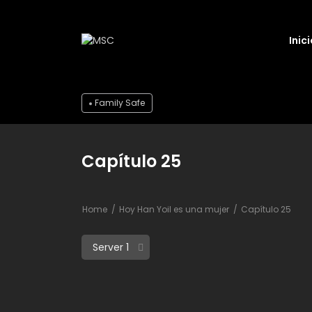
Inici
Family Safe
Capítulo 25
Home
Hoy Han Yoil es una mujer
Capítulo 25