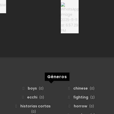
Géneros
boys
chinese
)
(0)
(0)
ecchi
fighting
(0)
(2)
historias cortas
horrow
(0)
(0)