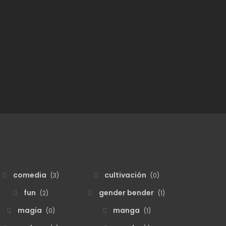
comedia
cultivación
(3)
(0)
fun
gender bender
(2)
(1)
magia
manga
(0)
(1)