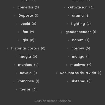
comedia
cultivación
(3)
(0)
Deporte
drama
(1)
(3)
ecchi
fighting
(0)
(2)
fun
gender bender
(2)
(1)
girl
harem
(0)
(2)
historias cortas
horrow
(0)
(0)
magia
manga
(0)
(1)
manhua
manhwa
(0)
(2)
novela
Recuentos de la vida
(1)
(1)
Romance
sistema
(1)
(1)
terror
(0)
Reunión de traducciones