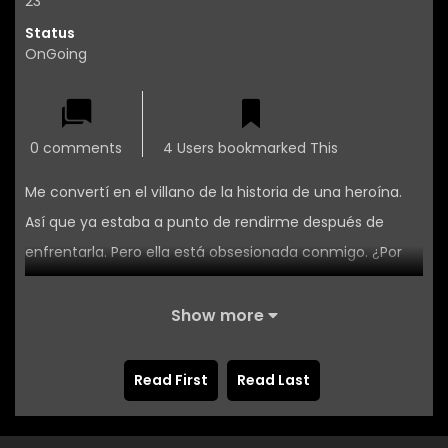
23
Status
OnGoing
0 comments
4 Users bookmarked This
Me convertí en el villano de la historia de una heroína.
Así que ya estaba a punto de rendirme después de
enfrentarla. Pero ella está obsesionada conmigo. ¿Por
qué…?
Show more
Read First
Read Last