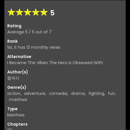
5
Rating
Average
5
/
5
out of
7
Rank
1st, it has 13 monthly views
Alternative
I Became The Villain The Hero Is Obsessed With
Author(s)
함덕이
Genre(s)
action
,
adventure
,
comedia
,
drama
,
fighting
,
fun
,
manhwa
Type
Manhwa
Chapters