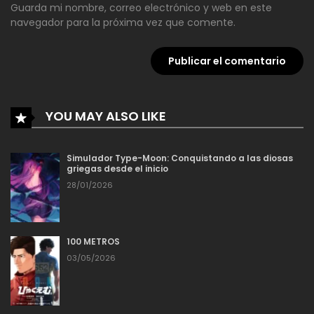
Guarda mi nombre, correo electrónico y web en este
navegador para la próxima vez que comente.
18/02/2026
Capítulo 34
18/02/2026
Capítulo 33
YOU MAY ALSO LIKE
18/02/2026
Capítulo 32
Simulador Type-Moon: Conquistando a las diosas
griegas desde el inicio
18/02/2026
Capítulo 31
28/01/2026
18/02/2026
Capítulo 30
100 METROS
03/05/2026