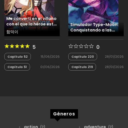
Me convertí en el villano
con el que la héroe esta
Simulador Type-Moon:
obsesionada
Conquistando a las
함덕이
diosas griegas desde el
inicio
5
0
Capítulo 52
15/06/2026
Capítulo 220
28/01/2026
Capítulo 51
01/06/2026
Capítulo 219
28/01/2026
Géneros
action
adventure
(2)
(2)