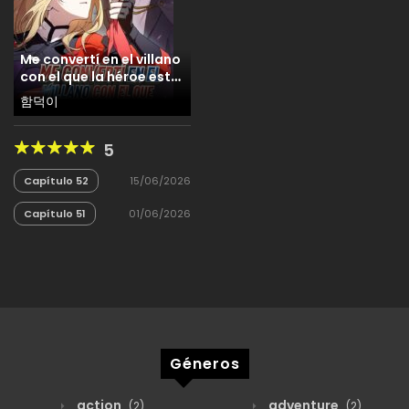
Me convertí en el villano
con el que la héroe esta
obsesionada
함덕이
5
Capítulo 52
15/06/2026
Capítulo 51
01/06/2026
Géneros
action
adventure
(2)
(2)