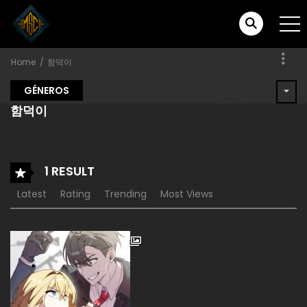
Home
함덕이
GÉNEROS
함덕이
1 RESULT
Latest
Rating
Trending
Most Views