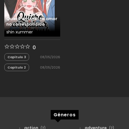
Quiero arruinar mi amor
no correspondido
shin xummer
0
Capítulo 3
08/05/2026
Capítulo 2
08/05/2026
Géneros
action
adventure
(2)
(2)